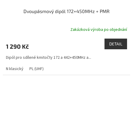
Dvoupásmový dipól 172+450MHz + PMR
Zakázková výroba po objednání
DETAIL
1 290 Kč
Dipól pro sdílené kmitočty 172 a 442+450MHz a...
N klasický
PL (UHF)