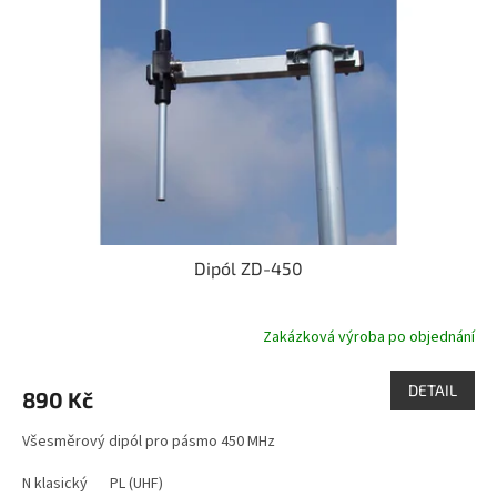
s
k
p
t
r
ů
o
d
u
k
t
ů
Dipól ZD-450
Zakázková výroba po objednání
DETAIL
890 Kč
Všesměrový dipól pro pásmo 450 MHz
N klasický
PL (UHF)