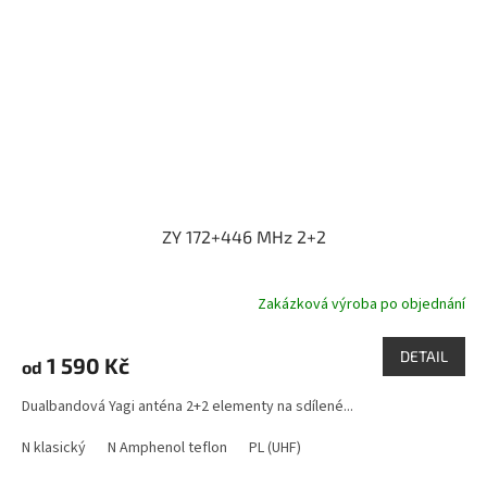
ZY 172+446 MHz 2+2
Zakázková výroba po objednání
DETAIL
1 590 Kč
od
Dualbandová Yagi anténa 2+2 elementy na sdílené...
N klasický
N Amphenol teflon
PL (UHF)