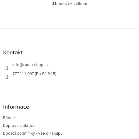
11
položek celkem
O
v
l
á
d
Z
a
á
c
p
í
a
Kontakt
p
t
r
info
@
radio-shop.cz
v
í
k
777 111 007 (Po-Pá 9-15)
y
v
ý
p
i
Informace
s
u
Rádce
Doprava a platba
Dodací podmínky - vše o nákupu