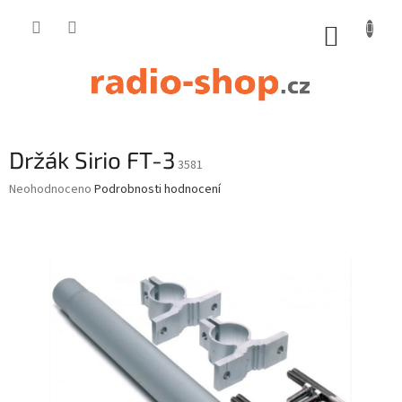
Přejít
na
NÁKUP
obsah
KOŠÍK
Držák Sirio FT-3
3581
Průměrné
Neohodnoceno
Podrobnosti hodnocení
hodnocení
produktu
je
0,0
z
5
hvězdiček.