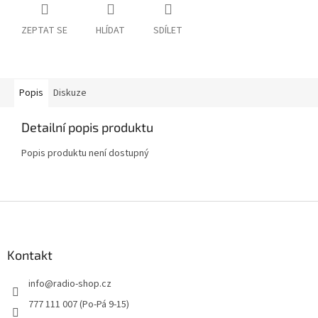
ZEPTAT SE
HLÍDAT
SDÍLET
Popis
Diskuze
Detailní popis produktu
Popis produktu není dostupný
Z
á
p
a
Kontakt
t
info
@
radio-shop.cz
í
777 111 007 (Po-Pá 9-15)