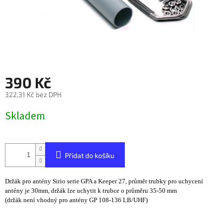
390 Kč
322,31 Kč bez DPH
Měrná
Skladem
cena:
Přidat do košíku
Držák pro antény Sirio serie GPA a Keeper 27, průměr trubky pro uchycení
antény je 30mm, držák lze uchytit k trubce o průměru 35-50 mm
(držák není vhodný pro antény GP 108-136 LB/UHF)