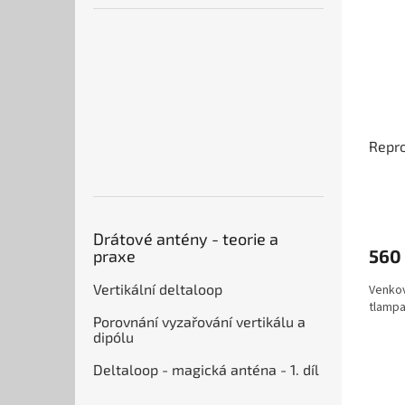
Repr
Drátové antény - teorie a
560
praxe
Vertikální deltaloop
Venkov
tlampač
Porovnání vyzařování vertikálu a
dipólu
Deltaloop - magická anténa - 1. díl