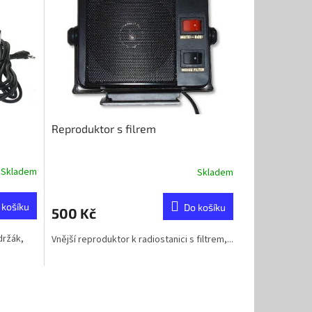
Reproduktor s filrem
Skladem
Skladem
 košíku
Do košíku
500 Kč
držák,
Vnější reproduktor k radiostanici s filtrem,...