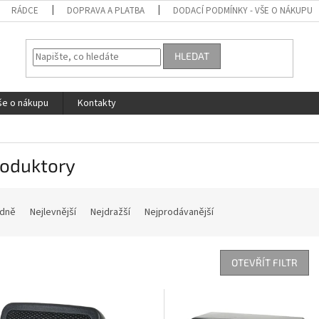
RÁDCE
DOPRAVA A PLATBA
DODACÍ PODMÍNKY - VŠE O NÁKUPU
HLEDAT
še o nákupu
Kontakty
roduktory
dně
Nejlevnější
Nejdražší
Nejprodávanější
OTEVŘÍT FILTR