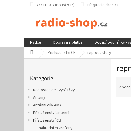
Přejít
777 111 007 (Po-Pá 9-15)
info@radio-shop.cz
na
obsah
Rádce
Doprava a platba
Dodací podmínky - v
Domů
Příslušenství CB
reproduktory
P
rep
o
Přeskočit
s
Kategorie
kategorie
Ř
t
a
r
Abece
Radiostanice - vysílačky
z
a
Antény
e
n
n
Anténní díly AMA
n
í
í
Příslušenství anténní
p
p
Příslušenství CB
V
r
a
ý
náhradní mikrofony