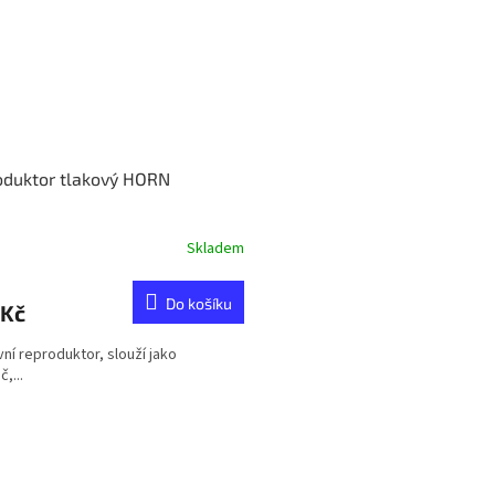
oduktor tlakový HORN
Skladem
Do košíku
 Kč
ní reproduktor, slouží jako
,...
O
v
l
á