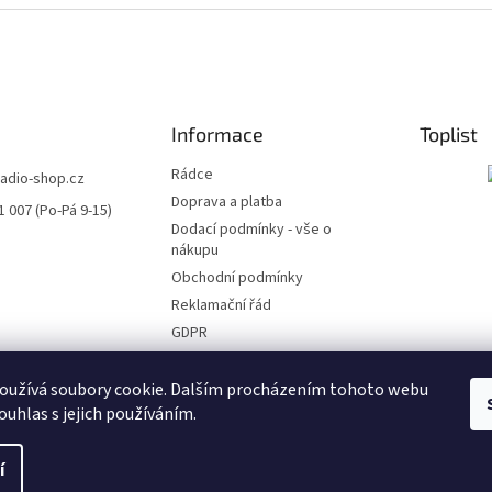
d
a
c
í
p
r
Informace
Toplist
v
k
Rádce
radio-shop.cz
y
Doprava a platba
v
1 007 (Po-Pá 9-15)
ý
Dodací podmínky - vše o
p
nákupu
i
Obchodní podmínky
s
Reklamační řád
u
GDPR
Soubory ke stažení
Kontakty
oužívá soubory cookie. Dalším procházením tohoto webu
ouhlas s jejich používáním.
í
.