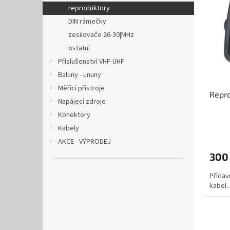
o
n
p
reproduktory
d
e
i
DIN rámečky
u
l
s
k
zesilovače 26-30|MHz
p
t
ostatní
r
ů
o
Příslušenství VHF-UHF
d
Baluny - ununy
u
Měřící přístroje
Repro
k
Napájecí zdroje
t
Konektory
ů
Kabely
AKCE - VÝPRODEJ
300
Přídav
kabel..