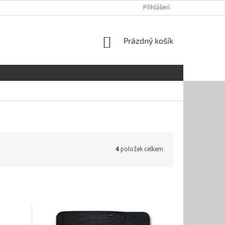
OBCHODNÍ PODMÍNKY
REKLAMAČNÍ ŘÁD
Přihlášení
GDPR
SOUBOR
NÁKUPNÍ
Prázdný košík
KOŠÍK
4
položek celkem