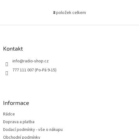
8
položek celkem
O
v
l
Z
á
á
d
p
a
a
Kontakt
c
t
í
info
@
radio-shop.cz
í
p
r
777 111 007 (Po-Pá 9-15)
v
k
y
v
ý
Informace
p
i
Rádce
s
u
Doprava a platba
Dodací podmínky - vše o nákupu
Obchodní podmínky