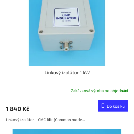
s
k
p
t
r
ů
o
d
u
k
t
ů
Linkový izolátor 1 kW
Zakázková výroba po objednání
Do košíku
1 840 Kč
Linkový izolátor = CMC filtr (Common mode...