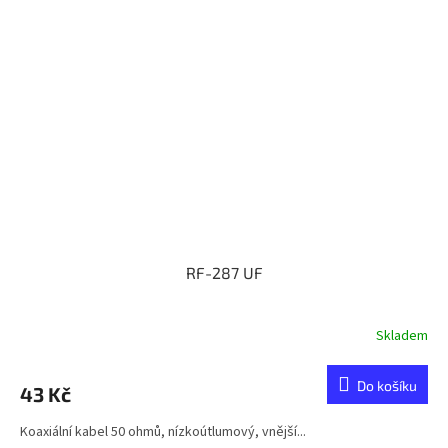
RF-287 UF
Skladem
Do košíku
43 Kč
Koaxiální kabel 50 ohmů, nízkoútlumový, vnější...