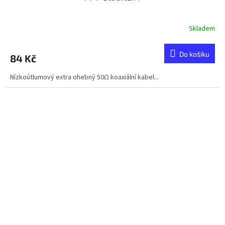
Skladem
Do košíku
84 Kč
Nízkoútlumový extra ohebný 50Ω koaxiální kabel...