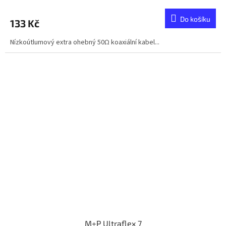
Do košíku
133 Kč
Nízkoútlumový extra ohebný 50Ω koaxiální kabel...
M+P Ultraflex 7