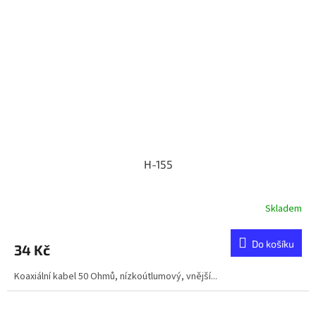
H-155
Skladem
Do košíku
34 Kč
Koaxiální kabel 50 Ohmů, nízkoútlumový, vnější...