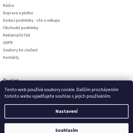
Rádce
Doprava a platba
Dodací podmínky - vše o nákupu
Obchodní podmínky
Reklamační řád
GDPR
Soubory ke stažení
Kontakty
Toplist
Tento web používá soubory cookie. Dalším procházením
tohoto webu vyjadřujete souhlas s jejich používáním.
Nastavení
Vytvořil Shoptet
Copyright 2026
radio-shop.cz
. Všechna práva vyhrazena.
Souhlasím