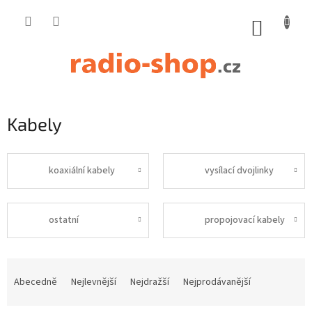
Přejít
na
NÁKUP
obsah
KOŠÍK
Kabely
koaxiální kabely
vysílací dvojlinky
ostatní
propojovací kabely
Ř
a
Abecedně
Nejlevnější
Nejdražší
Nejprodávanější
z
e