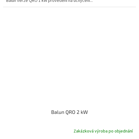
Balun verze QRO 1 kW provedení na uchycení...
Balun QRO 2 kW
Zakázková výroba po objednání