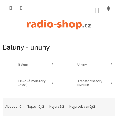
Přejít
na
NÁKUP
obsah
KOŠÍK
Baluny - ununy
Baluny
Ununy
Linkové Izolátory
Transformátory
(CMC)
ENDFED
Ř
a
Abecedně
Nejlevnější
Nejdražší
Nejprodávanější
z
e