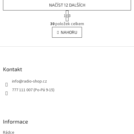
NAČÍST 12 DALŠÍCH
S
1
3
t
O
r
30
položek celkem
v
á
l
NAHORU
n
á
k
d
o
v
Z
a
á
c
á
n
í
p
í
p
a
Kontakt
r
t
v
info
@
radio-shop.cz
í
k
y
777 111 007 (Po-Pá 9-15)
v
ý
p
i
s
Informace
u
Rádce