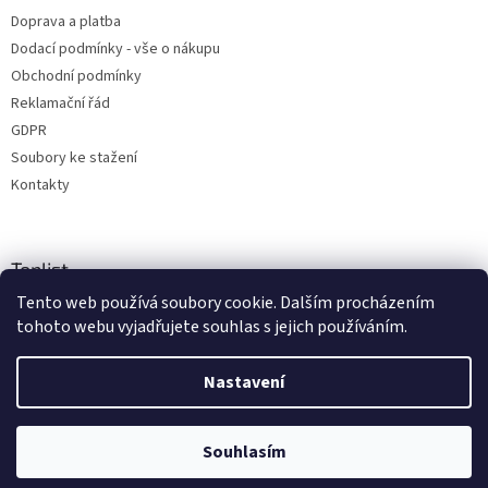
Doprava a platba
Dodací podmínky - vše o nákupu
Obchodní podmínky
Reklamační řád
GDPR
Soubory ke stažení
Kontakty
Toplist
Tento web používá soubory cookie. Dalším procházením
tohoto webu vyjadřujete souhlas s jejich používáním.
Nastavení
Vytvořil Shoptet
Copyright 2026
radio-shop.cz
. Všechna práva vyhrazena.
Souhlasím