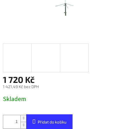
1 720 Kč
1 421,49 Kč bez DPH
Měrná
Skladem
cena:
Přidat do košíku