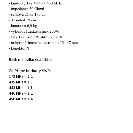
- kmitočty 172 + 446 + 450 MHz
- impedance 50 Ohmů
- celková délka 170 cm
- 3x radiál 19 cm
- hmotnost 0,9 kg
- výkonové zatížení max 200W
- zisk 172 - 4,5 dBi, 446 - 7,5 dBi
- uchycení třmenama na trubku 25 - 47 mm
- konektor N
Balík má délku cca 185 cm.
Změřené hodnoty SWR:
172 MHz = 1,2
435 MHz = 1,5
443 MHz = 1,1
446 MHz = 1,2
450 MHz = 1,4