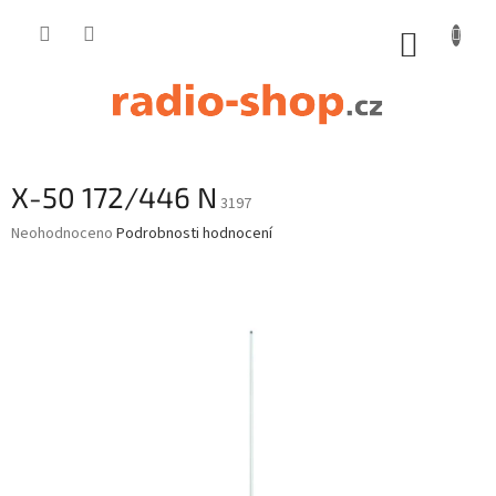
Přejít
na
NÁKUP
obsah
KOŠÍK
X-50 172/446 N
3197
Průměrné
Neohodnoceno
Podrobnosti hodnocení
hodnocení
produktu
je
0,0
z
5
hvězdiček.