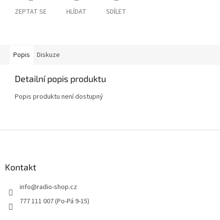
ZEPTAT SE
HLÍDAT
SDÍLET
Popis
Diskuze
Detailní popis produktu
Popis produktu není dostupný
Z
á
p
a
Kontakt
t
info
@
radio-shop.cz
í
777 111 007 (Po-Pá 9-15)