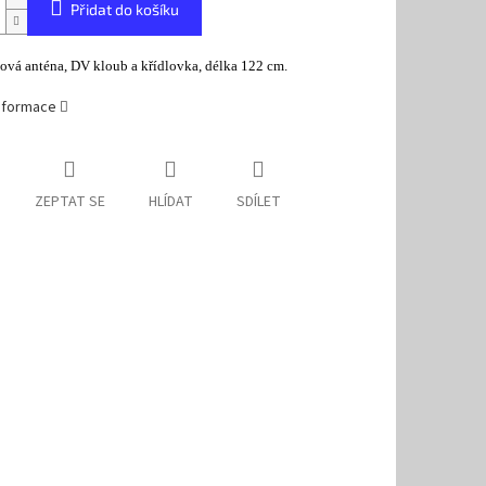
Přidat do košíku
ová anténa, DV kloub a křídlovka, délka 122 cm.
informace
ZEPTAT SE
HLÍDAT
SDÍLET