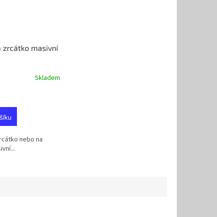
 zrcátko masivní
Skladem
šíku
rcátko nebo na
vní...