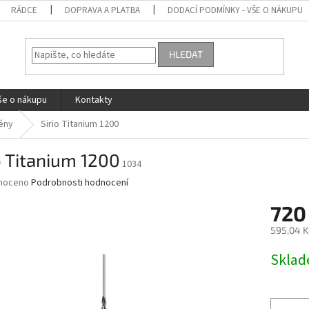
RÁDCE
DOPRAVA A PLATBA
DODACÍ PODMÍNKY - VŠE O NÁKUPU
HLEDAT
še o nákupu
Kontakty
ény
Sirio Titanium 1200
o Titanium 1200
1034
né
noceno
Podrobnosti hodnocení
ní
720
u
595,04 K
Měrná
Skla
cena:
ek.