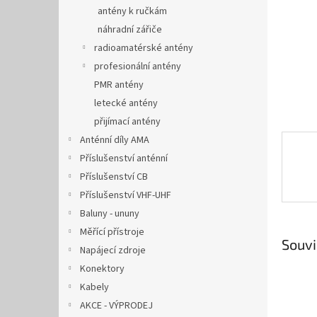
n
antény k ručkám
e
náhradní zářiče
l
radioamatérské antény
profesionální antény
PMR antény
letecké antény
přijímací antény
Anténní díly AMA
Příslušenství anténní
Příslušenství CB
Příslušenství VHF-UHF
Baluny - ununy
Měřící přístroje
Souvi
Napájecí zdroje
Konektory
Kabely
AKCE - VÝPRODEJ