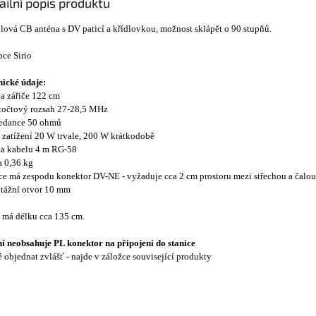
ailní popis produktu
lová CB anténa s DV paticí a křídlovkou, možnost sklápět o 90 stupňů.
ce Sirio
ické údaje:
ka zářiče 122 cm
točtový rozsah 27-28,5 MHz
pedance 50 ohmů
 zatížení 20 W trvale, 200 W krátkodobě
ka kabelu 4 m RG-58
a 0,36 kg
ice má zespodu konektor DV-NE - vyžaduje cca 2 cm prostoru mezi střechou a čalo
tážní otvor 10 mm
 má délku cca 135 cm.
í neobsahuje PL konektor na připojení do stanice
 objednat zvlášť - najde v záložce související produkty