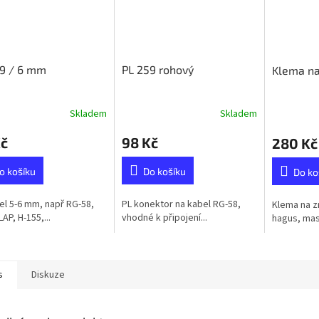
59 / 6 mm
PL 259 rohový
Klema na
Skladem
Skladem
Kč
98 Kč
280 Kč
o košíku
Do košíku
Do ko
el 5-6 mm, např RG-58,
PL konektor na kabel RG-58,
Klema na z
AP, H-155,...
vhodné k připojení...
hagus, masi
s
Diskuze