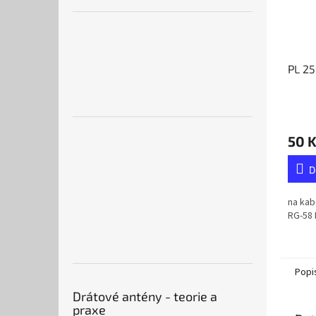
PL 2
50 
D
na kab
RG-58 L
Popi
Drátové antény - teorie a
praxe