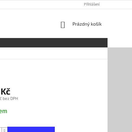
OBCHODNÍ PODMÍNKY
REKLAMAČNÍ ŘÁD
Přihlášení
GDPR
SOUBOR
NÁKUPNÍ
Prázdný košík
KOŠÍK
 Kč
č bez DPH
dem