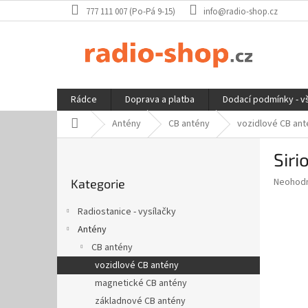
Přejít
777 111 007 (Po-Pá 9-15)
info@radio-shop.cz
na
obsah
Rádce
Doprava a platba
Dodací podmínky - v
Domů
Antény
CB antény
vozidlové CB ant
P
Siri
o
Přeskočit
s
Průměr
Neohod
Kategorie
kategorie
t
hodnoce
r
produkt
Radiostanice - vysílačky
a
je
Antény
0,0
n
z
CB antény
n
5
í
vozidlové CB antény
hvězdič
p
magnetické CB antény
a
základnové CB antény