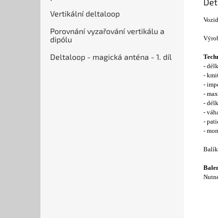
Det
Vertikální deltaloop
Vozid
Porovnání vyzařování vertikálu a
Výrob
dipólu
Deltaloop - magická anténa - 1. díl
Techn
- dél
- kmi
- im
- max
- dél
- váh
- pat
- mon
Balík
Balen
Nutné