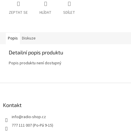
ZEPTAT SE
HLÍDAT
SDÍLET
Popis
Diskuze
Detailní popis produktu
Popis produktu není dostupný
Z
á
p
a
Kontakt
t
info
@
radio-shop.cz
í
777 111 007 (Po-Pá 9-15)