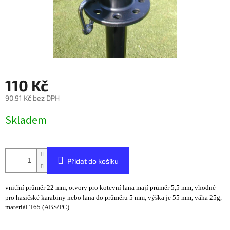
110 Kč
90,91 Kč bez DPH
Měrná
Skladem
cena:
Přidat do košíku
vnitřní průměr 22 mm, otvory pro kotevní lana mají průměr 5,5 mm, vhodné
pro hasičské karabiny nebo lana do průměru 5 mm, výška je 55 mm, váha 25g,
materiál T65 (ABS/PC)