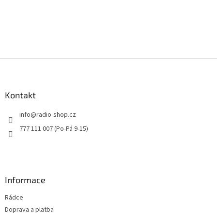
Z
á
p
a
Kontakt
t
info
@
radio-shop.cz
í
777 111 007 (Po-Pá 9-15)
Informace
Rádce
Doprava a platba