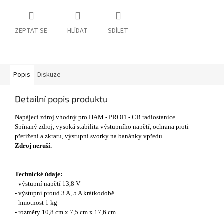
ZEPTAT SE
HLÍDAT
SDÍLET
Popis
Diskuze
Detailní popis produktu
Napájecí zdroj vhodný pro HAM - PROFI - CB radiostanice.
Spínaný zdroj, vysoká stabilita výstupního napětí, ochrana proti
přetížení a zkratu,
výstupní svorky na banánky vpředu
Zdroj neruší.
Technické údaje:
- výstupní napětí 13,8 V
- výstupní proud 3 A, 5 A krátkodobě
- hmotnost 1 kg
- rozměry 10,8 cm x 7,5 cm x 17,6 cm