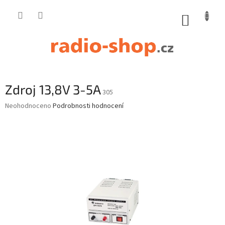
Přejít
na
NÁKUP
obsah
KOŠÍK
Zdroj 13,8V 3-5A
305
Průměrné
Neohodnoceno
Podrobnosti hodnocení
hodnocení
produktu
je
0,0
z
5
hvězdiček.