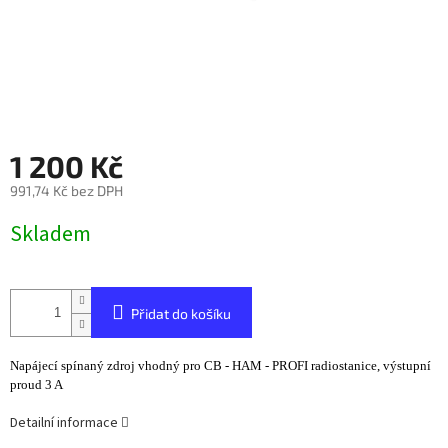
1 200 Kč
991,74 Kč bez DPH
Měrná
Skladem
cena:
Přidat do košíku
Napájecí spínaný zdroj vhodný pro CB - HAM - PROFI radiostanice,
výstupní
proud 3 A
Detailní informace