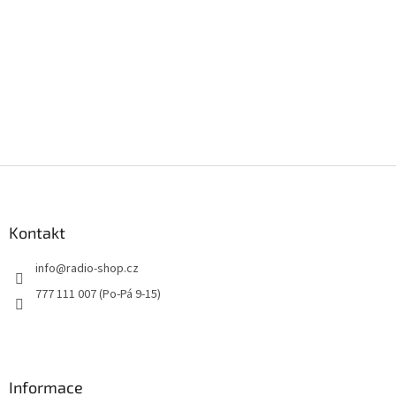
Z
á
p
a
Kontakt
t
info
@
radio-shop.cz
í
777 111 007 (Po-Pá 9-15)
Informace