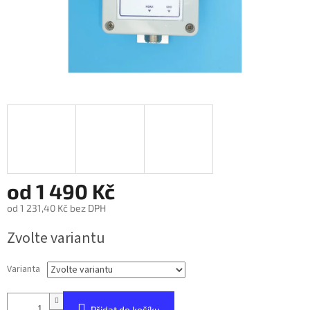
od
1 490 Kč
od
1 231,40 Kč
bez DPH
Měrná
Zvolte variantu
cena:
Varianta
Přidat do košíku