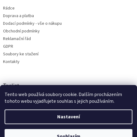
Rádce
Doprava a platba
Dodací podmínky - vše o nákupu
Obchodní podmínky
Reklamační řád
GDPR
Soubory ke stažení
Kontakty
Toplist
Tento web používá soubory cookie. Dalším procházením
tohoto webu vyjadřujete souhlas s jejich používáním.
Nastavení
Vytvořil Shoptet
Souhlasím
Copyright 2026
radio-shop.cz
. Všechna práva vyhrazena.