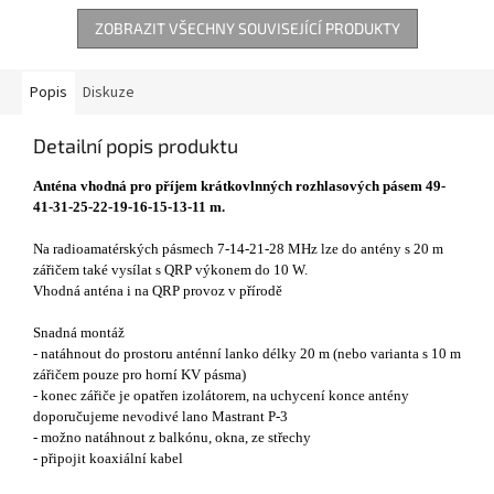
ZOBRAZIT VŠECHNY SOUVISEJÍCÍ PRODUKTY
Popis
Diskuze
Detailní popis produktu
Anténa vhodná pro příjem krátkovlnných rozhlasových pásem 49-
41-31-25-22-19-16-15-13-11 m.
Na radioamatérských pásmech 7-14-21-28 MHz lze do antény s 20 m
zářičem také vysílat s QRP výkonem do 10 W.
Vhodná anténa i na QRP provoz v přírodě
Snadná montáž
- natáhnout do prostoru anténní lanko délky 20 m (nebo varianta s 10 m
zářičem pouze pro horní KV pásma)
- konec zářiče je opatřen izolátorem, na uchycení konce antény
doporučujeme nevodivé lano Mastrant P-3
- možno natáhnout z balkónu, okna, ze střechy
- připojit koaxiální kabel