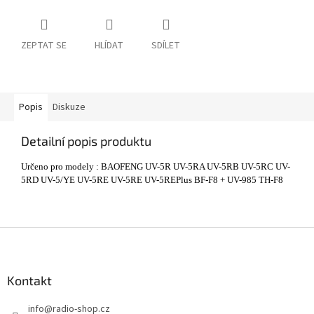
ZEPTAT SE
HLÍDAT
SDÍLET
Popis
Diskuze
Detailní popis produktu
Určeno pro modely : BAOFENG UV-5R UV-5RA UV-5RB UV-5RC UV-
5RD UV-5/YE UV-5RE UV-5RE UV-5REPlus BF-F8 + UV-985 TH-F8
Z
á
p
a
Kontakt
t
info
@
radio-shop.cz
í