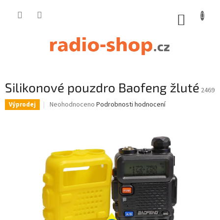
Přejít
na
NÁKUP
obsah
KOŠÍK
Silikonové pouzdro Baofeng žluté
2469
Průměrné
Neohodnoceno
Podrobnosti hodnocení
Výprodej
hodnocení
produktu
je
0,0
z
5
hvězdiček.