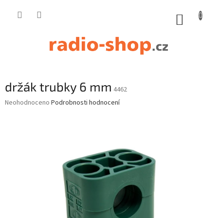
Přejít
na
NÁKUP
obsah
KOŠÍK
držák trubky 6 mm
4462
Průměrné
Neohodnoceno
Podrobnosti hodnocení
hodnocení
produktu
je
0,0
z
5
hvězdiček.