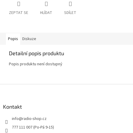
ZEPTAT SE
HLÍDAT
SDÍLET
Popis
Diskuze
Detailní popis produktu
Popis produktu není dostupný
Z
á
p
a
Kontakt
t
info
@
radio-shop.cz
í
777 111 007 (Po-Pá 9-15)