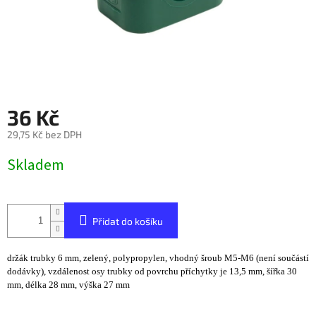
36 Kč
29,75 Kč bez DPH
Měrná
Skladem
cena:
Přidat do košíku
držák trubky 6 mm, zelený, polypropylen, vhodný šroub M5-M6 (není součástí
dodávky), vzdálenost osy trubky od povrchu příchytky je 13,5 mm, šířka 30
mm, délka 28 mm, výška 27 mm