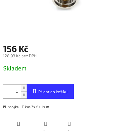
156 Kč
128,93 Kč bez DPH
Měrná
Skladem
cena:
Přidat do košíku
PL spojka - T kus 2x f + 1x m