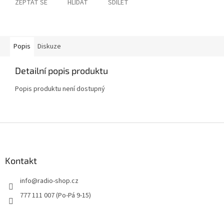
ZEPTAT SE
HLÍDAT
SDÍLET
Popis
Diskuze
Detailní popis produktu
Popis produktu není dostupný
Z
á
p
a
Kontakt
t
info
@
radio-shop.cz
í
777 111 007 (Po-Pá 9-15)