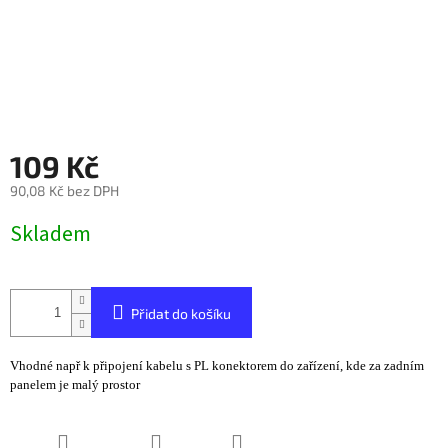
109 Kč
90,08 Kč bez DPH
Měrná
Skladem
cena:
Přidat do košíku
Vhodné např k připojení kabelu s PL konektorem do zařízení, kde za zadním
panelem je malý prostor