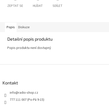
ZEPTAT SE
HLÍDAT
SDÍLET
Popis
Diskuze
Detailní popis produktu
Popis produktu není dostupný
Z
á
p
a
Kontakt
t
info
@
radio-shop.cz
í
777 111 007 (Po-Pá 9-15)