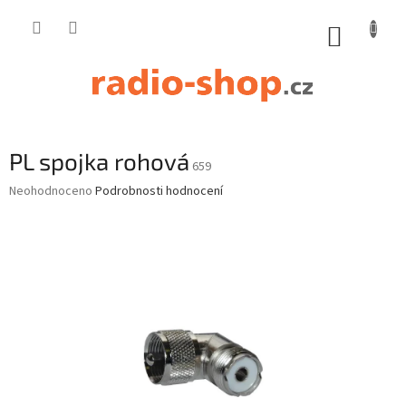
Přejít
na
NÁKUP
obsah
KOŠÍK
PL spojka rohová
659
Průměrné
Neohodnoceno
Podrobnosti hodnocení
hodnocení
produktu
je
0,0
z
5
hvězdiček.