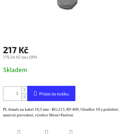
217 Kč
179,34 Kč bez DPH
Měrná
Skladem
cena:
Přidat do košíku
PL female na kabel 10,3 mm - RG-213, RF-400, Ultraflex 10 a podobné,
masivní provedení, výrobce Messi+Paoloni