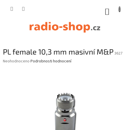
Přejít
na
NÁKUP
obsah
KOŠÍK
PL female 10,3 mm masivní M&P
3627
Průměrné
Neohodnoceno
Podrobnosti hodnocení
hodnocení
produktu
je
0,0
z
5
hvězdiček.