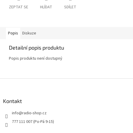
ZEPTAT SE
HLÍDAT
SDÍLET
Popis
Diskuze
Detailní popis produktu
Popis produktu není dostupný
Z
á
p
a
Kontakt
t
info
@
radio-shop.cz
í
777 111 007 (Po-Pá 9-15)