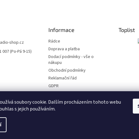
Informace
Toplist
Rádce
radio-shop.cz
Doprava a platba
1 007 (Po-Pá 9-15)
Dodací podmínky - vše o
nákupu
Obchodní podmínky
Reklamační řád
GDPR
Soubory ke stažení
Kontakty
oužívá soubory cookie. Dalším procházením tohoto webu
ouhlas s jejich používáním.
í
.