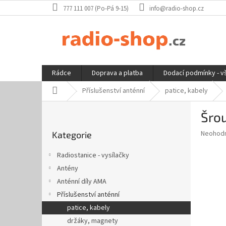
Přejít
777 111 007 (Po-Pá 9-15)
info@radio-shop.cz
na
obsah
Rádce
Doprava a platba
Dodací podmínky - v
Domů
Příslušenství anténní
patice, kabely
P
Šro
o
Přeskočit
s
Průměr
Neohod
Kategorie
kategorie
t
hodnoce
r
produkt
Radiostanice - vysílačky
a
je
Antény
0,0
n
z
Anténní díly AMA
n
5
í
Příslušenství anténní
hvězdič
p
patice, kabely
a
držáky, magnety