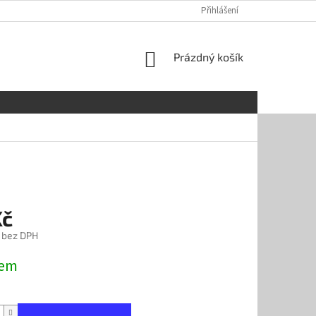
OBCHODNÍ PODMÍNKY
REKLAMAČNÍ ŘÁD
Přihlášení
GDPR
SOUBOR
NÁKUPNÍ
Prázdný košík
KOŠÍK
Kč
 bez DPH
dem