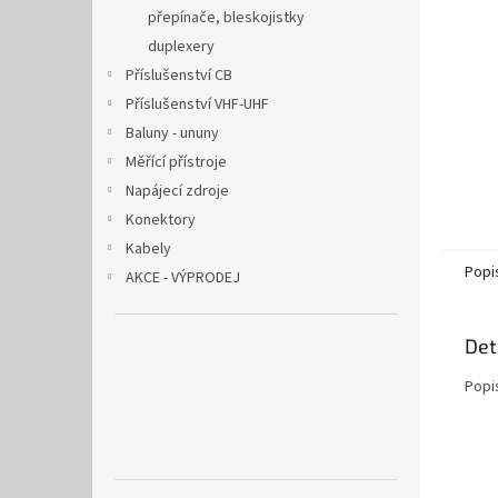
n
přepínače, bleskojistky
e
duplexery
l
Příslušenství CB
Příslušenství VHF-UHF
Baluny - ununy
Měřící přístroje
Napájecí zdroje
Konektory
Kabely
Popi
AKCE - VÝPRODEJ
Det
Popi