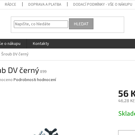
RÁDCE
DOPRAVA A PLATBA
DODACÍ PODMÍNKY - VŠE O NÁKUPU
HLEDAT
še o nákupu
Kontakty
Šroub DV černý
ub DV černý
899
né
noceno
Podrobnosti hodnocení
ní
56 
u
46,28 Kč
Měrná
Skla
cena:
ek.