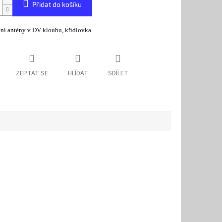
Přidat do košíku
ní antény v DV kloubu, křídlovka
ZEPTAT SE
HLÍDAT
SDÍLET