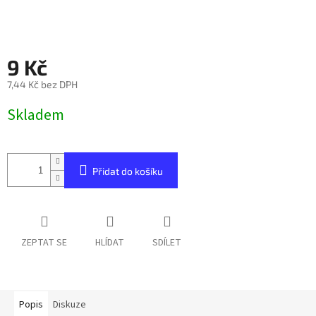
9 Kč
7,44 Kč bez DPH
Měrná
Skladem
cena:
Přidat do košíku
ZEPTAT SE
HLÍDAT
SDÍLET
Popis
Diskuze