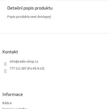
Detailní popis produktu
Popis produktu není dostupný
Z
á
p
a
Kontakt
t
info
@
radio-shop.cz
í
777 111 007 (Po-Pá 9-15)
Informace
Rádce