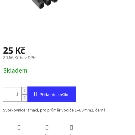
25 Kč
20,66 Kč bez DPH
Měrná
Skladem
cena:
Přidat do košíku
Svorkovnice lámací, pro průměr vodiče 1-4,0 mm2, černá