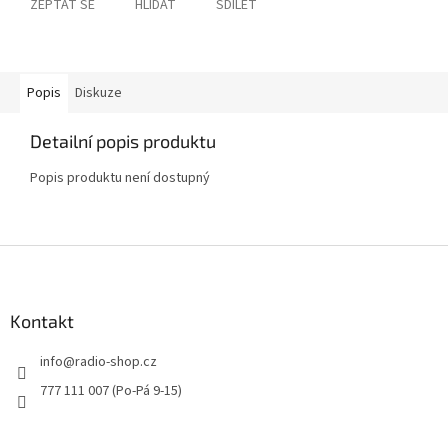
ZEPTAT SE
HLÍDAT
SDÍLET
Popis
Diskuze
Detailní popis produktu
Popis produktu není dostupný
Z
á
p
a
Kontakt
t
info
@
radio-shop.cz
í
777 111 007 (Po-Pá 9-15)