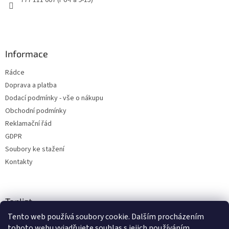
777 111 007 (Po-Pá 9-15)
Informace
Rádce
Doprava a platba
Dodací podmínky - vše o nákupu
Obchodní podmínky
Reklamační řád
GDPR
Soubory ke stažení
Kontakty
Toplist
Tento web používá soubory cookie. Dalším procházením
tohoto webu vyjadřujete souhlas s jejich používáním.