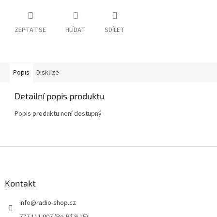
ZEPTAT SE
HLÍDAT
SDÍLET
Popis
Diskuze
Detailní popis produktu
Popis produktu není dostupný
Z
á
p
a
Kontakt
t
info
@
radio-shop.cz
í