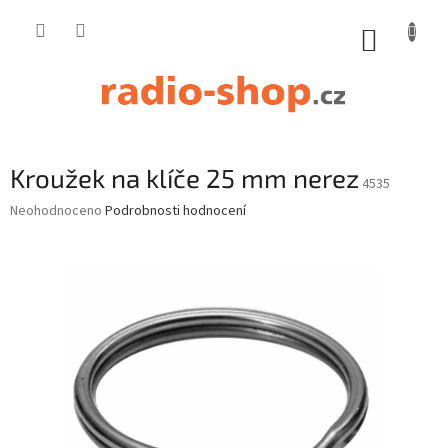
Přejít
na
NÁKUP
obsah
KOŠÍK
Kroužek na klíče 25 mm nerez
4535
Průměrné
Neohodnoceno
Podrobnosti hodnocení
hodnocení
produktu
je
0,0
z
5
hvězdiček.