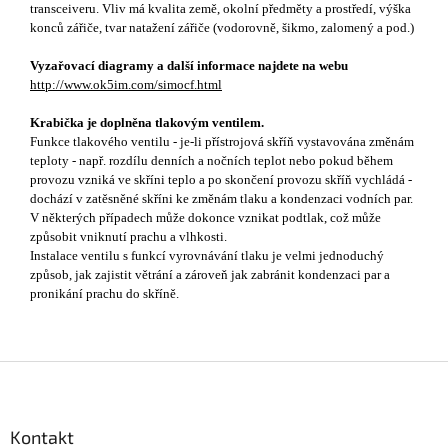
transceiveru. Vliv má kvalita země, okolní předměty a prostředí, výška
konců zářiče, tvar natažení zářiče (vodorovně, šikmo, zalomený a pod.)
Vyzařovací diagramy a další informace najdete na webu
http://www.ok5im.com/simocf.html
Krabička je doplněna tlakovým ventilem.
Funkce tlakového ventilu -
je-li přístrojová skříň vystavována změnám
teploty - např. rozdílu denních a nočních teplot nebo pokud během
provozu vzniká ve skříni teplo a po skončení provozu skříň vychládá -
dochází v zatěsněné skříni ke změnám tlaku a kondenzaci vodních par.
V některých případech může dokonce vznikat podtlak, což může
způsobit vniknutí prachu a vlhkosti.
Instalace ventilu s funkcí vyrovnávání tlaku je velmi jednoduchý
způsob, jak zajistit větrání a zároveň jak zabránit kondenzaci par a
pronikání prachu do skříně.
Z
á
p
a
Kontakt