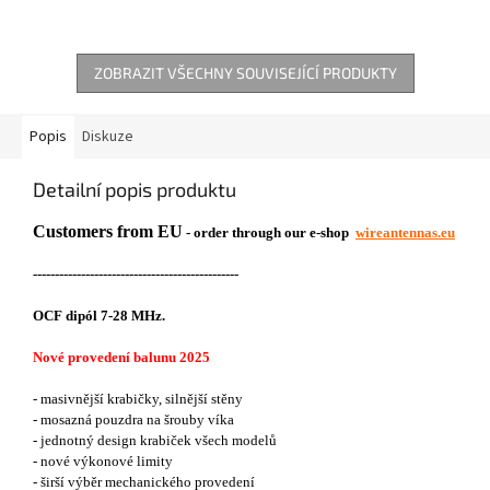
ZOBRAZIT VŠECHNY SOUVISEJÍCÍ PRODUKTY
Popis
Diskuze
Detailní popis produktu
Customers from EU
- order through our e-shop
wireantennas.eu
-----------------------------------------------
OCF dipól 7-28 MHz.
Nové provedení balunu 2025
- masivnější krabičky, silnější stěny
- mosazná pouzdra na šrouby víka
- jednotný design krabiček všech modelů
- nové výkonové limity
- širší výběr mechanického provedení