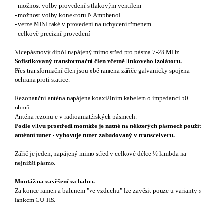
- možnost volby provedení s tlakovým ventilem
- možnost volby konektoru N Amphenol
- verze MINI také v provedení na uchycení třmenem
- celkově precizní provedení
Vícepásmový dipól napájený mimo střed pro pásma 7-28 MHz.
Sofistikovaný transformační člen včetně linkového izolátoru.
Přes transformační člen jsou obě ramena zářiče galvanicky spojena -
ochrana proti statice.
Rezonanční anténa napájena koaxiálním kabelem o impedanci 50
ohmů.
Anténa rezonuje v radioamatérských pásmech.
Podle vlivu prostředí montáže je nutné na některých pásmech použít
anténní tuner - vyhovuje tuner zabudovaný v transceiveru.
Zářič je jeden, napájený mimo střed v celkové délce ½ lambda na
nejnižší pásmo.
Montáž na zavěšení za balun.
Za konce ramen a balunem "ve vzduchu" lze zavěsit pouze u varianty s
lankem CU-HS.