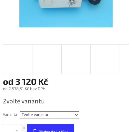
od
3 120 Kč
od
2 578,51 Kč
bez DPH
Měrná
Zvolte variantu
cena:
Varianta
Přidat do košíku