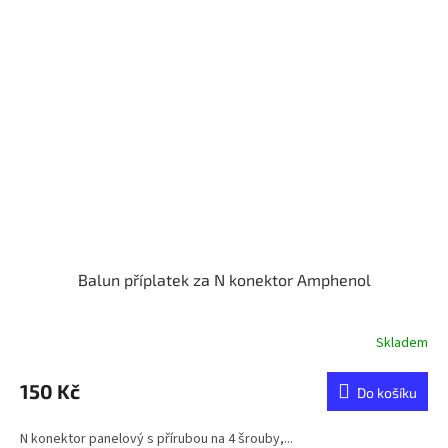
Balun příplatek za N konektor Amphenol
Skladem
150 Kč
Do košíku
N konektor panelový s přírubou na 4 šrouby,...