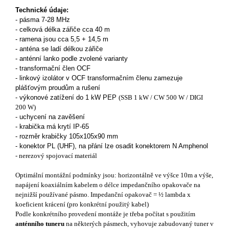
Technické údaje:
- pásma 7-28 MHz
- celková délka zářiče cca 40 m
- ramena jsou cca 5,5 + 14,5 m
- anténa se ladí délkou zářiče
- anténní lanko podle zvolené varianty
- transformační člen OCF
- linkový izolátor v OCF transformačním členu zamezuje
plášťovým proudům a rušení
- výkonové zatížení do 1 kW PEP
(SSB 1 kW / CW 500 W / DIGI
200 W)
- uchycení na zavěšení
- krabička má krytí IP-65
- rozměr krabičky 105x105x90 mm
- konektor PL (UHF), na přání lze osadit konektorem N Amphenol
- nerezový spojovací materiál
Optimální montážní podmínky jsou: horizontálně ve výšce 10m a výše,
napájení koaxiálním kabelem o délce impedančního opakovače na
nejnižší používané pásmo. Impedanční opakovač = ½ lambda x
koeficient krácení (pro konkrétní použitý kabel)
Podle konkrétního provedení montáže je třeba počítat s použitím
anténního tuneru
na některých pásmech, vyhovuje zabudovaný tuner v