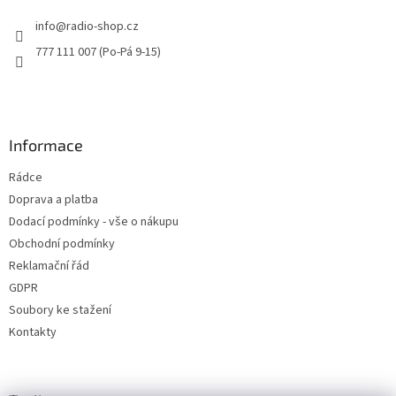
t
info
@
radio-shop.cz
í
777 111 007 (Po-Pá 9-15)
Informace
Rádce
Doprava a platba
Dodací podmínky - vše o nákupu
Obchodní podmínky
Reklamační řád
GDPR
Soubory ke stažení
Kontakty