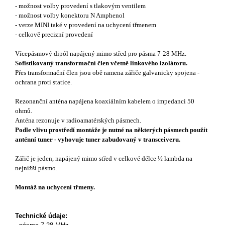
- možnost volby provedení s tlakovým ventilem
- možnost volby konektoru N Amphenol
- verze MINI také v provedení na uchycení třmenem
- celkově precizní provedení
Vícepásmový dipól napájený mimo střed pro pásma 7-28 MHz.
Sofistikovaný transformační člen včetně linkového izolátoru.
Přes transformační člen jsou obě ramena zářiče galvanicky spojena -
ochrana proti statice.
Rezonanční anténa napájena koaxiálním kabelem o impedanci 50
ohmů.
Anténa rezonuje v radioamatérských pásmech.
Podle vlivu prostředí montáže je nutné na některých pásmech použít
anténní tuner - vyhovuje tuner zabudovaný v transceiveru.
Zářič je jeden, napájený mimo střed v celkové délce ½ lambda na
nejnižší pásmo.
Montáž na uchycení třmeny.
Technické údaje: