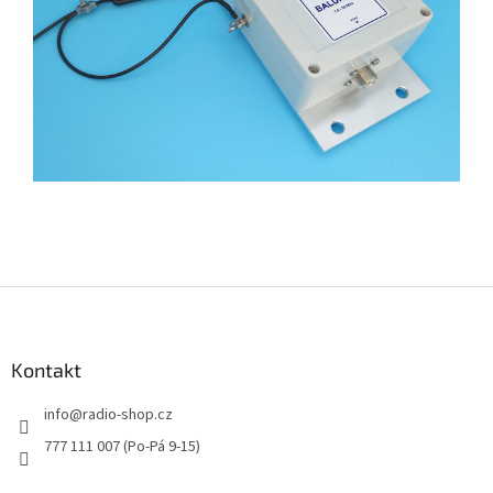
Z
á
p
a
Kontakt
t
info
@
radio-shop.cz
í
777 111 007 (Po-Pá 9-15)