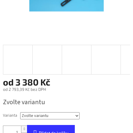
od
3 380 Kč
od
2 793,39 Kč
bez DPH
Měrná
Zvolte variantu
cena:
Varianta
Přidat do košíku