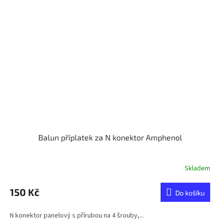
Balun příplatek za N konektor Amphenol
Skladem
150 Kč
Do košíku
N konektor panelový s přírubou na 4 šrouby,...