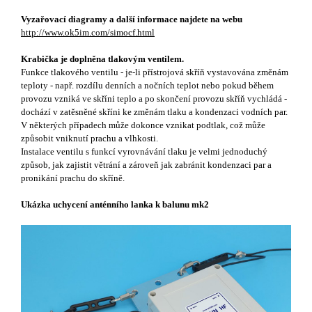
Vyzařovací diagramy a další informace najdete na webu
http://www.ok5im.com/simocf.html
Krabička je doplněna tlakovým ventilem.
Funkce tlakového ventilu -
je-li přístrojová skříň vystavována změnám
teploty - např. rozdílu denních a nočních teplot nebo pokud během
provozu vzniká ve skříni teplo a po skončení provozu skříň vychládá -
dochází v zatěsněné skříni ke změnám tlaku a kondenzaci vodních par.
V některých případech může dokonce vznikat podtlak, což může
způsobit vniknutí prachu a vlhkosti.
Instalace ventilu s funkcí vyrovnávání tlaku je velmi jednoduchý
způsob, jak zajistit větrání a zároveň jak zabránit kondenzaci par a
pronikání prachu do skříně.
Ukázka uchycení anténního lanka k balunu mk2