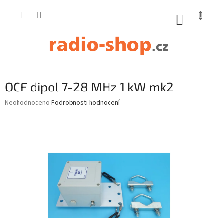
Přejít
na
NÁKUP
obsah
KOŠÍK
OCF dipol 7-28 MHz 1 kW mk2
Průměrné
Neohodnoceno
Podrobnosti hodnocení
hodnocení
produktu
je
0,0
z
5
hvězdiček.