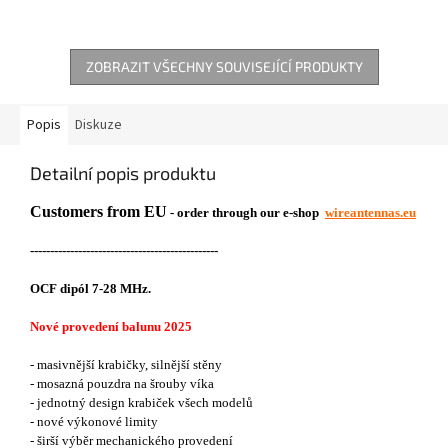
ZOBRAZIT VŠECHNY SOUVISEJÍCÍ PRODUKTY
Popis
Diskuze
Detailní popis produktu
Customers from EU
- order through our e-shop
wireantennas.eu
-----------------------------------------------
OCF dipól 7-28 MHz.
Nové provedení balunu 2025
- masivnější krabičky, silnější stěny
- mosazná pouzdra na šrouby víka
- jednotný design krabiček všech modelů
- nové výkonové limity
- širší výběr mechanického provedení