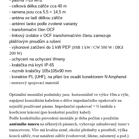
- pásma 7-28 MHz
- celková délka zářiče cca 40 m
- ramena jsou cca 5,5 + 14,5 m
- anténa se ladí délkou zářiče
- anténní lanko podle zvolené varianty
- transformační člen OCF
- linkový izolátor v OCF transformačním členu zamezuje
plášťovým proudům a rušení
- výkonové zatížení do 1 kW PEP
(SSB 1 kW / CW 500 W / DIGI
200 W)
- uchycení na uchycení třmeny
- krabička má krytí IP-65
- rozměr krabičky 105x105x90 mm
- konektor PL (UHF), na přání lze osadit konektorem N Amphenol
- nerezový spojovací materiál
Optimální montážní podmínky jsou: horizontálně ve výšce 10m a výše,
napájení koaxiálním kabelem o délce impedančního opakovače na
nejnižší používané pásmo. Impedanční opakovač = ½ lambda x
koeficient krácení (pro konkrétní použitý kabel)
Podle konkrétního provedení montáže je třeba počítat s použitím
anténního tuneru
na některých pásmech, vyhovuje zabudovaný tuner v
transceiveru. Vliv má kvalita země, okolní předměty a prostředí, výška
konců zářiče, tvar natažení zářiče (vodorovně, šikmo, zalomený a pod.)