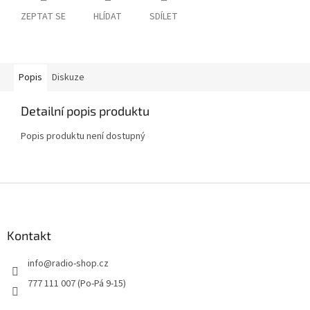
ZEPTAT SE
HLÍDAT
SDÍLET
Popis
Diskuze
Detailní popis produktu
Popis produktu není dostupný
Z
á
p
a
Kontakt
t
info
@
radio-shop.cz
í
777 111 007 (Po-Pá 9-15)