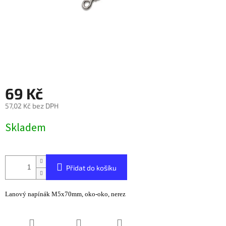
69 Kč
57,02 Kč bez DPH
Měrná
Skladem
cena:
Přidat do košíku
Lanový napínák M5x70mm, oko-oko, nerez