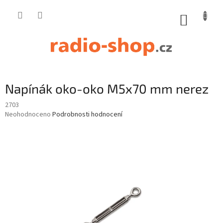
Přejít
na
NÁKUP
obsah
KOŠÍK
Napínák oko-oko M5x70 mm nerez
2703
Průměrné
Neohodnoceno
Podrobnosti hodnocení
hodnocení
produktu
je
0,0
z
5
hvězdiček.