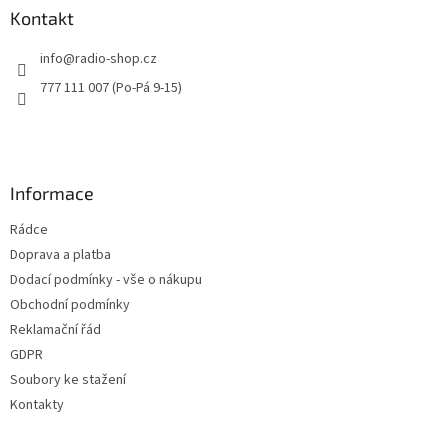
a
Kontakt
t
info
@
radio-shop.cz
í
777 111 007 (Po-Pá 9-15)
Informace
Rádce
Doprava a platba
Dodací podmínky - vše o nákupu
Obchodní podmínky
Reklamační řád
GDPR
Soubory ke stažení
Kontakty