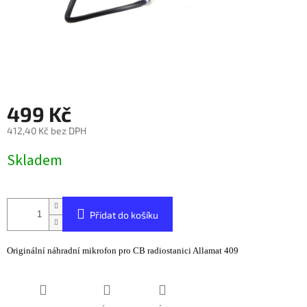
499 Kč
412,40 Kč bez DPH
Měrná
Skladem
cena:
Přidat do košíku
Originální náhradní mikrofon pro CB radiostanici Allamat 409