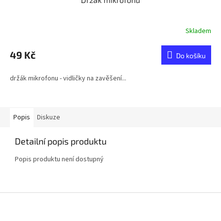
Skladem
49 Kč
Do košíku
držák mikrofonu - vidličky na zavěšení...
Popis
Diskuze
Detailní popis produktu
Popis produktu není dostupný
Z
á
p