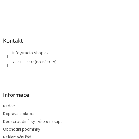
Z
á
p
a
Kontakt
t
info
@
radio-shop.cz
í
777 111 007 (Po-Pá 9-15)
Informace
Rádce
Doprava a platba
Dodací podmínky - vše o nákupu
Obchodní podmínky
Reklamační řád