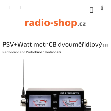
Přejít
na
NÁKUP
obsah
KOŠÍK
PSV+Watt metr CB dvouměřidlový
338
Průměrné
Neohodnoceno
Podrobnosti hodnocení
hodnocení
produktu
je
0,0
z
5
hvězdiček.