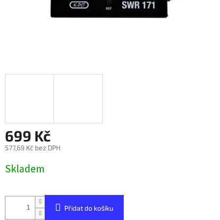
699 Kč
577,69 Kč bez DPH
Měrná
Skladem
cena:
Přidat do košíku