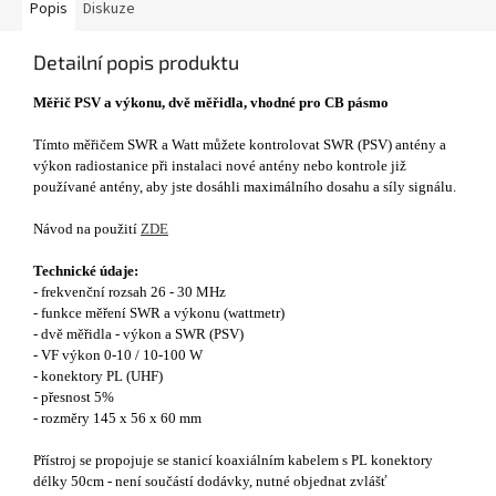
Popis
Diskuze
Detailní popis produktu
Měřič PSV a výkonu, dvě měřidla, vhodné pro CB pásmo
Tímto měřičem SWR a Watt můžete kontrolovat SWR (PSV) antény a
výkon radiostanice při instalaci nové antény nebo kontrole již
používané antény, aby jste dosáhli maximálního dosahu a síly signálu.
Návod na použití
ZDE
Technické údaje:
- frekvenční rozsah 26 - 30 MHz
- funkce měření SWR a výkonu (wattmetr)
- dvě měřidla - výkon a SWR (PSV)
- VF výkon 0-10 / 10-100 W
- konektory PL (UHF)
- přesnost 5%
- rozměry 145 x 56 x 60 mm
Přístroj se propojuje se stanicí koaxiálním kabelem s PL konektory
délky 50cm - není součástí dodávky, nutné objednat zvlášť