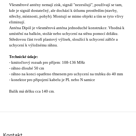
Všesměrové antény nemají zisk, signál "nezesilují", používají se tam,
kde je signál dostatečný, ale dochází k útlumu prostředím (stavby,
střechy, místnosti, pohyb). Montují se mimo objekt a tím se tyto vlivy
eliminují.
Anténa Dipól je všesměrová anténa jednoduché konstrukce. Vhodná k
umístění na balkón, stožár nebo uchycení na stěnu pomocí držáku.
Středovou část tvoří plastový výlisek, sloužící k uchycení zářiče a
uchycení k výložnému ráhnu.
Technické údaje:
- kmitočtový rozsah pro příjem: 108-136 MHz
- ráhno dlouhé 50 cm
-
ráhno na konci opatřeno třmenem pro uchycení na trubku do 40 mm
- k
onektor pro připojení kabelu je PL nebo N samice
Balík má délku cca 140 cm.
Z
á
p
a
Kontakt