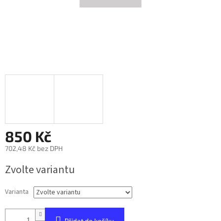
850 Kč
702,48 Kč bez DPH
Měrná
Zvolte variantu
cena:
Varianta
Přidat do košíku