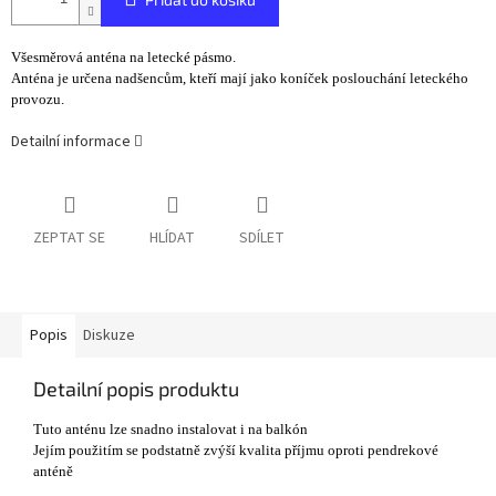
Všesměrová anténa na letecké pásmo.
Anténa je určena nadšencům, kteří mají jako koníček poslouchání leteckého
provozu.
Detailní informace
ZEPTAT SE
HLÍDAT
SDÍLET
Popis
Diskuze
Detailní popis produktu
Tuto anténu lze snadno instalovat i na balkón
Jejím použitím se podstatně zvýší kvalita příjmu oproti pendrekové
anténě