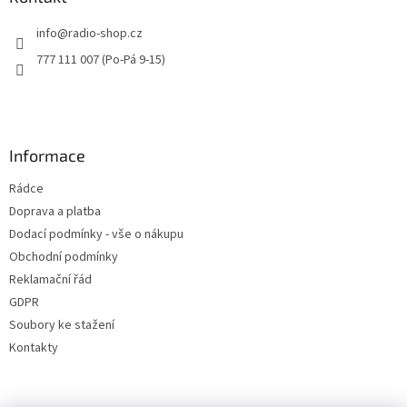
t
info
@
radio-shop.cz
í
777 111 007 (Po-Pá 9-15)
Informace
Rádce
Doprava a platba
Dodací podmínky - vše o nákupu
Obchodní podmínky
Reklamační řád
GDPR
Soubory ke stažení
Kontakty