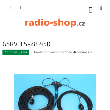
Přejít
na
NÁKUP
obsah
KOŠÍK
G5RV 3,5-28 450
Průměrné
Neohodnoceno
Podrobnosti hodnocení
Doporučujeme
hodnocení
produktu
je
0,0
z
5
hvězdiček.