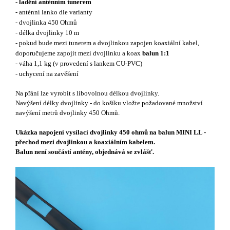
-
ladění anténním tunerem
- anténní lanko dle varianty
- dvojlinka 450 Ohmů
- délka dvojlinky 10 m
- pokud bude mezi tunerem a dvojlinkou zapojen koaxiální kabel,
doporučujeme zapojit mezi dvojlinku a koax
balun 1:1
- váha 1,1 kg (v provedení s lankem CU-PVC)
- uchycení na zavěšení
Na přání lze vyrobit s libovolnou délkou dvojlinky.
Navýšení délky dvojlinky - do košíku vložte požadované množství
navýšení metrů dvojlinky 450 Ohmů.
Ukázka napojení vysílací dvojlinky 450 ohmů na balun MINI LL -
přechod mezi dvojlinkou a koaxiálním kabelem.
Balun není součástí antény, objednává se zvlášť.