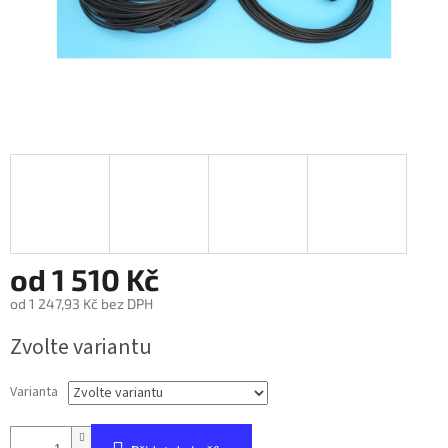
od
1 510 Kč
od
1 247,93 Kč
bez DPH
Měrná
Zvolte variantu
cena:
Varianta