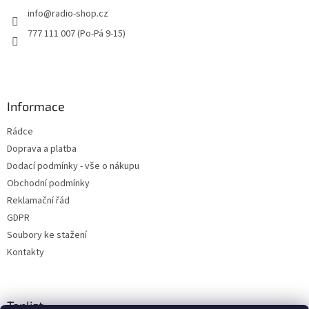
t
info
@
radio-shop.cz
í
777 111 007 (Po-Pá 9-15)
Informace
Rádce
Doprava a platba
Dodací podmínky - vše o nákupu
Obchodní podmínky
Reklamační řád
GDPR
Soubory ke stažení
Kontakty
Toplist