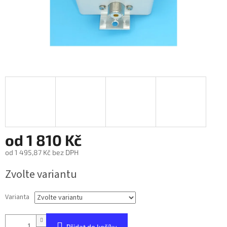
od
1 810 Kč
od
1 495,87 Kč
bez DPH
Měrná
Zvolte variantu
cena:
Varianta
Přidat do košíku