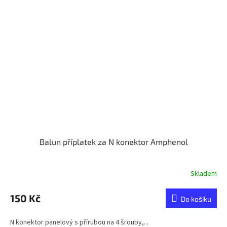
Balun příplatek za N konektor Amphenol
Skladem
150 Kč
Do košíku
N konektor panelový s přírubou na 4 šrouby,...