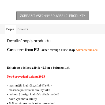
ZOBRAZIT VŠECHNY SOUVISEJÍCÍ PRODUKTY
Popis
Diskuze
Detailní popis produktu
Customers from EU
- order through our e-shop
wireantennas.eu
-----------------------------------------------
Deltaloop s délkou zářiče 42,5 m a balunem 1:4.
Nové provedení balunu 2025
- masivnější krabičky, silnější stěny
- mosazná pouzdra na šrouby víka
- jednotný design krabiček všech modelů
- nové výkonové limity
- širší výběr mechanického provedení