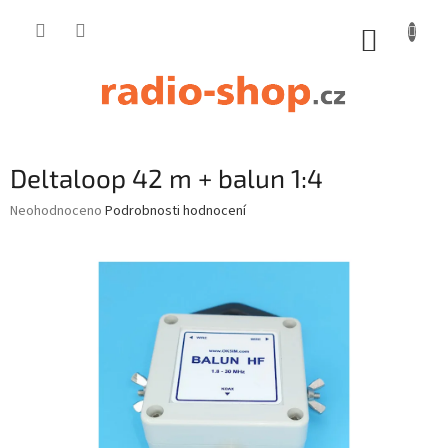
Přejít
na
NÁKUP
obsah
KOŠÍK
Deltaloop 42 m + balun 1:4
Průměrné
Neohodnoceno
Podrobnosti hodnocení
hodnocení
produktu
je
0,0
z
5
hvězdiček.