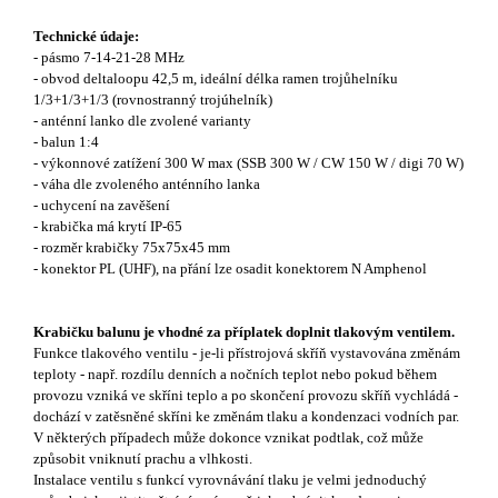
Technické údaje:
- pásmo 7-14-21-28 MHz
- obvod deltaloopu 42,5 m, ideální délka ramen trojůhelníku
1/3+1/3+1/3 (rovnostranný trojúhelník)
- anténní lanko dle zvolené varianty
- balun 1:4
- výkonnové zatížení 300 W max (SSB 300 W / CW 150 W / digi 70 W)
- váha dle zvoleného anténního lanka
- uchycení na zavěšení
- krabička má krytí IP-65
- rozměr krabičky 75x75x45 mm
- konektor PL (UHF), na přání lze osadit konektorem N Amphenol
Krabičku balunu je vhodné za příplatek doplnit tlakovým ventilem.
Funkce tlakového ventilu -
je-li přístrojová skříň vystavována změnám
teploty - např. rozdílu denních a nočních teplot nebo pokud během
provozu vzniká ve skříni teplo a po skončení provozu skříň vychládá -
dochází v zatěsněné skříni ke změnám tlaku a kondenzaci vodních par.
V některých případech může dokonce vznikat podtlak, což může
způsobit vniknutí prachu a vlhkosti.
Instalace ventilu s funkcí vyrovnávání tlaku je velmi jednoduchý