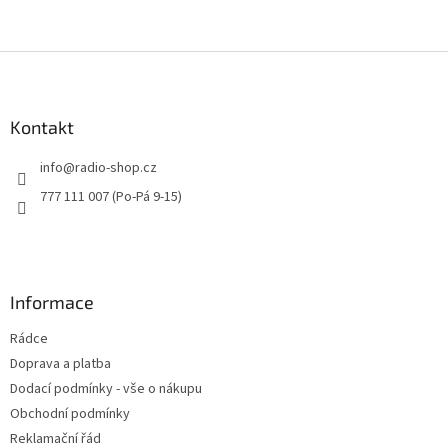
Z
á
p
a
Kontakt
t
info
@
radio-shop.cz
í
777 111 007 (Po-Pá 9-15)
Informace
Rádce
Doprava a platba
Dodací podmínky - vše o nákupu
Obchodní podmínky
Reklamační řád