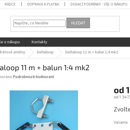
RÁDCE
DOPRAVA A PLATBA
DODACÍ PODMÍNKY - VŠE O NÁKUPU
HLEDAT
še o nákupu
Kontakty
drátové antény
Deltaloop
Deltaloop 11 m + balun 1:4 mk2
aloop 11 m + balun 1:4 mk2
né
noceno
Podrobnosti hodnocení
ní
od
1
u
od
1 347,
Měrná
Zvolt
cena:
ek.
Varianta