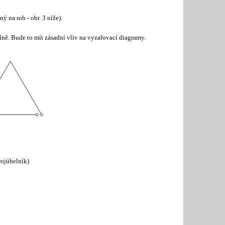
ý na roh - obr. 3 níže).
lně. Bude to mít zásadní vliv na vyzařovací diagramy.
rojúhelník)