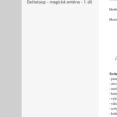
Deltaloop - magická anténa - 1. díl
Ideál
Montá
Techn
- pá
- obv
- ant
- bal
- výk
- váh
- uch
- kra