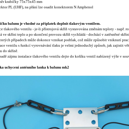
změr krabičky 75x75x45 mm
ektor PL (UHF), na přání lze osadit konektorem N Amphenol
čku balunu je vhodné za příplatek doplnit tlakovým ventilem.
e tlakového ventilu -
je-li přístrojová skříň vystavována změnám teploty - např.
á ve skříni teplo a po skončení provozu skříň vychládá - dochází v zatěsněné skří
terých případech může dokonce vznikat podtlak, což může způsobit vniknutí prach
lace ventilu s funkcí vyrovnávání tlaku je velmi jednoduchý způsob, jak zajistit vě
u do skříně.
padě zájmu instalace tlakového ventilu dejte do košíku ventil nabízený výše v souv
ka uchycení anténního lanka k balunu mk2