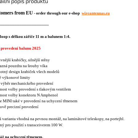
ailní popis produktu
tomers from EU
- order through our e-shop
wireantennas.eu
----------------------------------------
loop s délkou zářiče 11 m a balunem 1:4.
 provedení balunu 2025
ivnější krabičky, silnější stěny
azná pouzdra na šrouby víka
notný design krabiček všech modelů
é výkonové limity
ší výběr mechanického provedení
nost volby provedení s tlakovým ventilem
žnost volby konektoru N Amphenol
ze MINI také v provedení na uchycení třmenem
kově precizní provedení
 varianta vhodná na pevnou montáž, na laminátové teleskopy, na portejbl.
ý pro použití s transceiverem 100 W.
áž na uchycení třmenem.