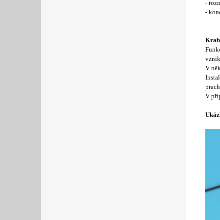
- ro
- kon
Krabi
Funkc
vznik
V něk
Insta
prach
V pří
Ukáz