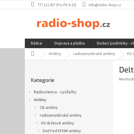
Přejít
777 111 007 (Po-Pá 9-15)
info@radio-shop.cz
na
obsah
Rádce
Doprava a platba
Dodací podmínky - v
Domů
Antény
radioamatérské antény
KV 
P
Delt
o
Přeskočit
s
Průměr
Neohod
Kategorie
kategorie
t
hodnoce
r
produkt
Radiostanice - vysílačky
a
je
Antény
0,0
n
z
CB antény
n
5
í
radioamatérské antény
hvězdič
p
KV drátové antény
a
End Fed EFHW antény