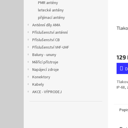
PMR antény
letecké antény
přijímací antény
Anténní díly AMA
Tlako
Příslušenství anténní
Příslušenství CB
Příslušenství VHF-UHF
Baluny - ununy
129 
Měřící přístroje
D
Napájecí zdroje
Konektory
Tlakov
Kabely
IP-68, z
AKCE - VÝPRODEJ
Popi