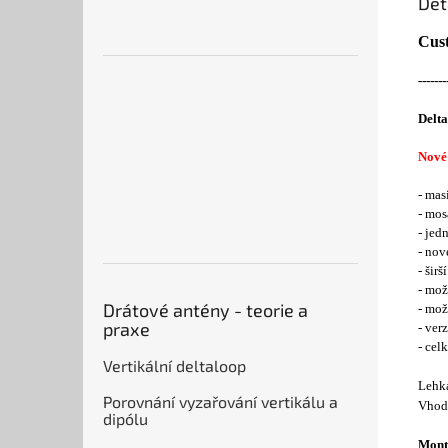
Det
Cus
-------
Delta
Nové
- mas
- mos
- jed
- nov
- šir
- mož
Drátové antény - teorie a
- mo
praxe
- ver
- cel
Vertikální deltaloop
Lehká
Porovnání vyzařování vertikálu a
Vhodn
dipólu
Mont