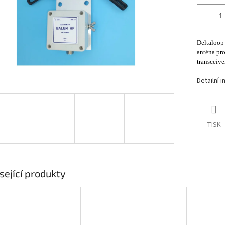
Deltaloop
anténa pr
transceiv
Detailní 
TISK
sející produkty