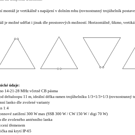
ní montáž je vertikálně s napájení v dolním rohu (rovnostranný trojúhelník postaven
ž je možné udělat i jinak dle prostorových možností. Horizontálně, šikmo, vertiká
ické údaje:
smo 14-21-28 MHz včetně CB pásma
od deltaloopu 11 m, ideální délka ramen trojůhelníku 1/3+1/3+1/3 (rovnostranný t
énní lanko dle zvolené varianty
un 1:4
onnové zatížení 300 W max (SSB 300 W / CW 150 W / digi 70 W)
a dle zvoleného anténního lanka
ycení třemenem
bička má krytí IP-65