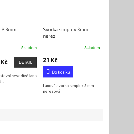
t P 3mm
Svorka simplex 3mm
nerez
Skladem
Skladem
21 Kč
 Kč
DETAIL
Do košíku
kotevní nevodivé lano
...
Lanová svorka simplex 3 mm
nerezová