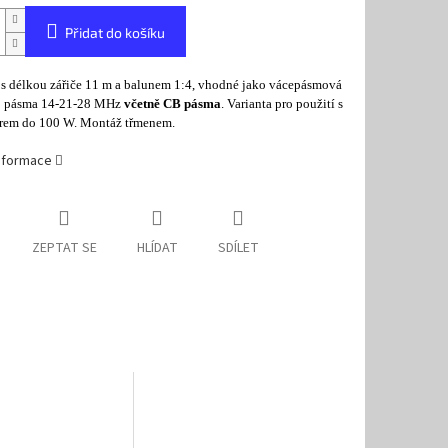
Přidat do košíku
 s délkou zářiče 11 m a balunem 1:4, vhodné jako vácepásmová
o pásma 14-21-28 MHz
včetně CB pásma
. Varianta pro použití s
erem do 100 W. Montáž třmenem.
informace
ZEPTAT SE
HLÍDAT
SDÍLET