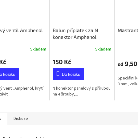
vý ventil Amphenol
Balun příplatek za N
Mastran
konektor Amphenol
Skladem
Skladem
Kč
150 Kč
9,50
od
o košíku
Do košíku
Speciální 
3 mm, velká
ý ventil Amphenol, krytí
N konektor panelový s přírubou
ávit...
na 4 šrouby,...
s
Diskuze