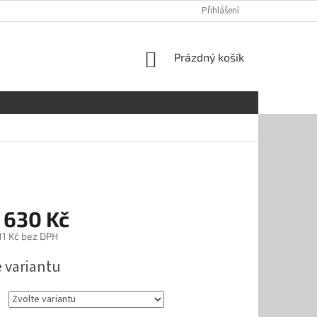
OBCHODNÍ PODMÍNKY
REKLAMAČNÍ ŘÁD
Přihlášení
GDPR
SOUBOR
NÁKUPNÍ
Prázdný košík
KOŠÍK
 630 Kč
11 Kč
bez DPH
e variantu