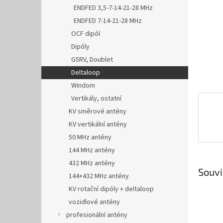
n
ENDFED 3,5-7-14-21-28 MHz
e
ENDFED 7-14-21-28 MHz
l
OCF dipól
Dipóly
G5RV, Doublet
Deltaloop
Windom
Vertikály, ostatní
KV směrové antény
KV vertikální antény
50 MHz antény
144 MHz antény
432 MHz antény
Souvi
144+432 MHz antény
KV rotační dipóly + deltaloop
vozidlové antény
profesionální antény