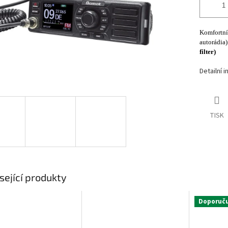
Komfortní
autorádia
filter)
Detailní 
TISK
sející produkty
Doporuč