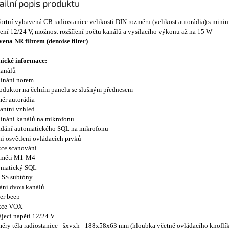
ailní popis produktu
rtní vybavená CB radiostanice velikosti DIN rozměru (velikost autorádia) s min
ení 12/24 V, možnost rozšíření počtu kanálů a vysílacího výkonu až na 15 W
ena NR filtrem (denoise filter)
nické informace:
kanálů
pínání norem
roduktor na čelním panelu se slušným přednesem
měr autorádia
gantní vzhled
pínání kanálů na mikrofonu
ádání automatického SQL na mikrofonu
ní osvětlení ovládacích prvků
kce scanování
paměti M1-M4
omatický SQL
CSS subtóny
dání dvou kanálů
er beep
nkce VOX
ájecí napětí 12/24 V
měry těla radiostanice - šxvxh - 188x58x63 mm (hloubka včetně ovládacího knofl