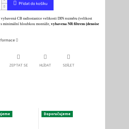
Přidat do košíku
 vybavená CB radiostanice velikosti DIN rozměru (velikost
) s minimální hloubkou montáže,
vybavena NR filtrem (denoise
informace
ZEPTAT SE
HLÍDAT
SDÍLET
ujeme
Doporučujeme