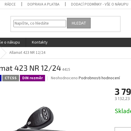
RÁDCE
DOPRAVA A PLATBA
DODACÍ PODMÍNKY - VŠE O NÁKUPU
HLEDAT
še o nákupu
Kontakty
Allamat 423 NR 12/24
amat 423 NR 12/24
4415
Průměrné
Neohodnoceno
Podrobnosti hodnocení
CTCSS
DIN rozměr
hodnocení
produktu
3 7
je
3 132,23
0,0
z
Měrná
Skla
5
cena:
hvězdiček.