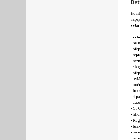
Det
Komfo
napáj
vybav
Tech
- 80 
- pře
- rep
- roz
- ele
- pře
- ovl
- noč
- fun
- 4 
- aut
- CT
- hlí
- Rog
- fu
- nap
- roz