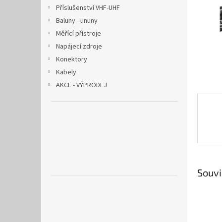
n
Příslušenství VHF-UHF
e
Baluny - ununy
l
Měřící přístroje
Napájecí zdroje
Konektory
Kabely
AKCE - VÝPRODEJ
Souvi