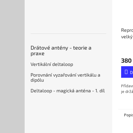
Repro
velký
Drátové antény - teorie a
praxe
380
Vertikální deltaloop
D
Porovnání vyzařování vertikálu a
dipólu
Přídav
Deltaloop - magická anténa - 1. díl
je držá
Popi