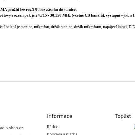
MA použití lze rozšířit bez zásahu do stanice.
očtový rozsah pak je 24,715 - 30,150 MHz (včetně CB kanálů), výstupní výk
stí balení je stanice, mikrofon, držák stanice, držák mikrofonu, napájecí kabel, D
Informace
Toplist
Rádce
radio-shop.cz
Doprava a platba