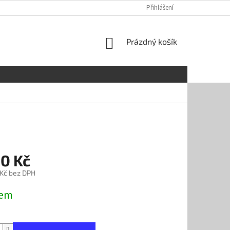
OBCHODNÍ PODMÍNKY
REKLAMAČNÍ ŘÁD
Přihlášení
GDPR
SOUBOR
NÁKUPNÍ
Prázdný košík
KOŠÍK
90 Kč
 Kč bez DPH
dem