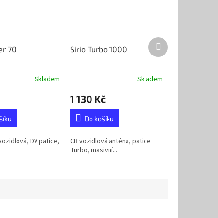
Další
er 70
Sirio Turbo 1000
produkt
Skladem
Skladem
1 130 Kč
šíku
Do košíku
vozidlová, DV patice,
CB vozidlová anténa, patice
.
Turbo, masivní...