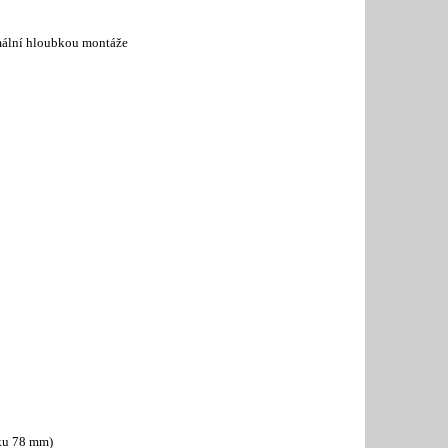
imální hloubkou montáže
íku 78 mm)