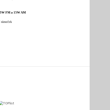
on 15W FM a 15W AM
IN rámeček