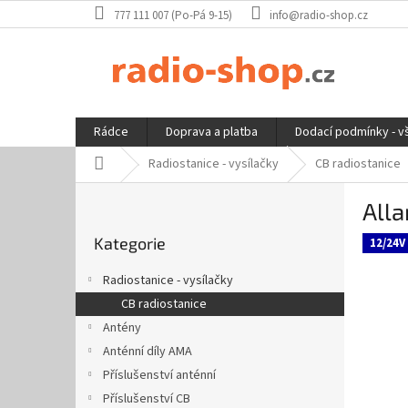
Přejít
777 111 007 (Po-Pá 9-15)
info@radio-shop.cz
na
obsah
Rádce
Doprava a platba
Dodací podmínky - v
Domů
Radiostanice - vysílačky
CB radiostanice
P
All
o
Přeskočit
s
Kategorie
kategorie
12/24V
t
r
Radiostanice - vysílačky
a
CB radiostanice
n
Antény
n
í
Anténní díly AMA
p
Příslušenství anténní
a
Příslušenství CB