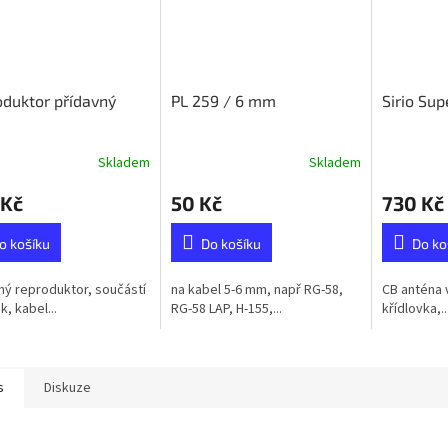
duktor přídavný
PL 259 / 6 mm
Sirio Sup
Skladem
Skladem
 Kč
50 Kč
730 Kč
o košíku
Do košíku
Do ko
ný reproduktor, součástí
na kabel 5-6 mm, např RG-58,
CB anténa 
k, kabel...
RG-58 LAP, H-155,...
křídlovka,..
s
Diskuze