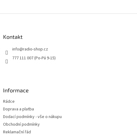
Z
á
p
a
Kontakt
t
info
@
radio-shop.cz
í
777 111 007 (Po-Pá 9-15)
Informace
Rádce
Doprava a platba
Dodací podmínky - vše o nákupu
Obchodní podmínky
Reklamační řád