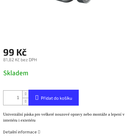
99 Kč
81,82 Kč bez DPH
Měrná
Skladem
cena:
Přidat do košíku
Univerzální páska pro veškeré nouzové opravy nebo montáže a lepení v
interiéru i exteriéru
Detailní informace