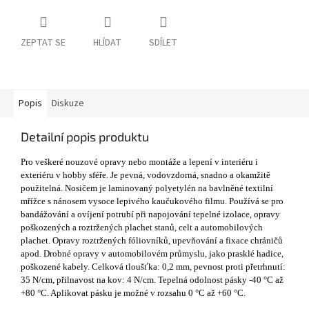
ZEPTAT SE
HLÍDAT
SDÍLET
Popis
Diskuze
Detailní popis produktu
Pro veškeré nouzové opravy nebo montáže a lepení v interiéru i
exteriéru v hobby sféře. Je pevná, vodovzdorná, snadno a okamžitě
použitelná. Nosičem je laminovaný polyetylén na bavlněné textilní
mřížce s nánosem vysoce lepivého kaučukového filmu. Používá se pro
bandážování a ovíjení potrubí při napojování tepelné izolace, opravy
poškozených a roztržených plachet stanů, celt a automobilových
plachet. Opravy roztržených fóliovníků, upevňování a fixace chráničů
apod. Drobné opravy v automobilovém průmyslu, jako prasklé hadice,
poškozené kabely. Celková tloušťka: 0,2 mm, pevnost proti přetrhnutí:
35 N/cm, přilnavost na kov: 4 N/cm. Tepelná odolnost pásky -40 °C až
+80 °C. Aplikovat pásku je možné v rozsahu 0 °C až +60 °C.