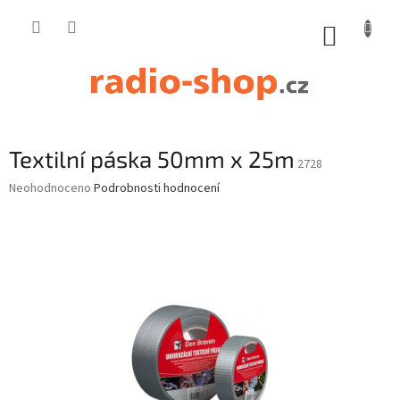
Přejít
na
NÁKUP
obsah
KOŠÍK
Textilní páska 50mm x 25m
2728
Průměrné
Neohodnoceno
Podrobnosti hodnocení
hodnocení
produktu
je
0,0
z
5
hvězdiček.