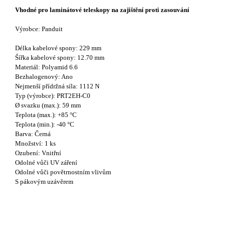
Vhodné pro laminátové teleskopy na zajištění proti zasouvání
Výrobce: Panduit
Délka kabelové spony: 229 mm
Šířka kabelové spony: 12.70 mm
Materiál: Polyamid 6.6
Bezhalogenový: Ano
Nejmenší přídržná síla: 1112 N
Typ (výrobce): PRT2EH-C0
Ø svazku (max.): 59 mm
Teplota (max.): +85 °C
Teplota (min.): -40 °C
Barva: Černá
Množství: 1 ks
Ozubení: Vnitřní
Odolné vůči UV záření
Odolné vůči povětrnostním vlivům
S pákovým uzávěrem