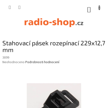
Přejít
na
NÁKUP
obsah
KOŠÍK
Stahovací pásek rozepínací 229x12,7
mm
3899
Průměrné
Neohodnoceno
Podrobnosti hodnocení
hodnocení
produktu
je
0,0
z
5
hvězdiček.