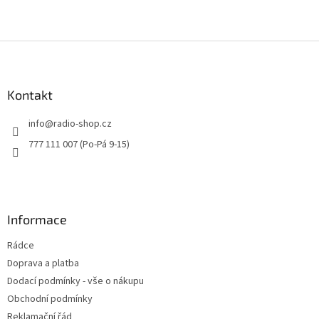
Z
á
p
a
Kontakt
t
info
@
radio-shop.cz
í
777 111 007 (Po-Pá 9-15)
Informace
Rádce
Doprava a platba
Dodací podmínky - vše o nákupu
Obchodní podmínky
Reklamační řád