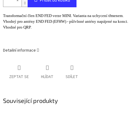
Transformační člen END FED verze MINI. Varianta na uchycení třmenem.
V
hodný pro antény END FED (EFHW) - půlvlnné antény napájené na konci.
Vhodné pro QRP.
Detailní informace
ZEPTAT SE
HLÍDAT
SDÍLET
Související produkty