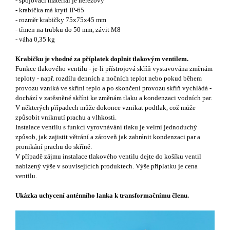
- spojovací materiál je nerezový
- krabička má krytí IP-65
- rozměr krabičky 75x75x45 mm
- třmen na trubku do 50 mm, závit M8
- váha 0,35 kg
Krabičku je vhodné za příplatek doplnit tlakovým ventilem.
Funkce tlakového ventilu -
je-li přístrojová skříň vystavována změnám
teploty - např. rozdílu denních a nočních teplot nebo pokud během
provozu vzniká ve skříni teplo a po skončení provozu skříň vychládá -
dochází v zatěsněné skříni ke změnám tlaku a kondenzaci vodních par.
V některých případech může dokonce vznikat podtlak, což může
způsobit vniknutí prachu a vlhkosti.
Instalace ventilu s funkcí vyrovnávání tlaku je velmi jednoduchý
způsob, jak zajistit větrání a zároveň jak zabránit kondenzaci par a
pronikání prachu do skříně.
V případě zájmu instalace tlakového ventilu dejte do košíku ventil
nabízený výše v souvisejících produktech. Výše příplatku je cena
ventilu.
Ukázka uchycení anténního lanka k transformačnímu členu.