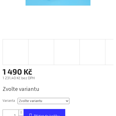
1 490 Kč
1 231,40 Kč bez DPH
Měrná
Zvolte variantu
cena:
Varianta
Přidat do košíku