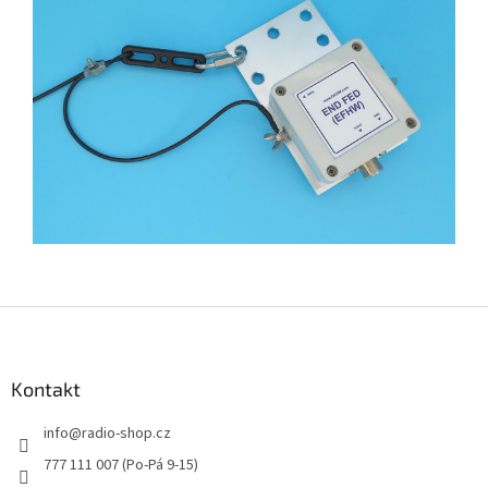
Z
á
p
a
Kontakt
t
info
@
radio-shop.cz
í
777 111 007 (Po-Pá 9-15)