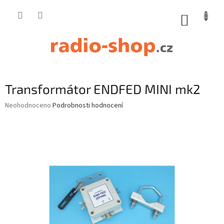
Přejít
na
NÁKUP
obsah
KOŠÍK
Transformátor ENDFED MINI mk2
Průměrné
Neohodnoceno
Podrobnosti hodnocení
hodnocení
produktu
je
0,0
z
5
hvězdiček.