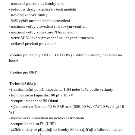
- mosazná pouzdra na šrouby víka
- jednotný design krabiček všech modelů
- nové výkonové limity
- širší výběr mechanického provedení
- možnost volby provedení s tlakovým ventilem
- možnost volby konektoru N Amphenol
- verze MINI také v provedení na uchycení třmenem
- celkově precizní provedení
Vhodný pro antény END FED (EFHW) - půlvlnné antény napájené na
konci.
Vhodné pro QRP.
Technické údaje:
- transformační poměr impedancí 1:64 nebo 1:49 podle varianty
- kompenzační kapacita 100 pF / 10 kV
- vstupní impedance 50 Ohmů
- výkonové zatížení do 50 W PEP max (SSB 50 W / CW 20 W / digi 10
W)
- mechanické provedení na uchycení třmenem
- vstupní konektor PL (UHF)
- zářiče antény se připojují na šrouby M4 a zajišťují křídlovou maticí