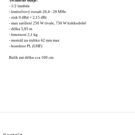
Technické údaje:
- 1/2 lambda
- kmitočtový rozsah 26,4 - 29 MHz
- zisk 0 dBd = 2,15 dBi
- max zatížení 250 W trvale, 750 W krátkodobě
- délka 5,95 m
- hmotnost 2,1 kg
- montáž na trubku 42 mm max
- konektor PL (UHF)
Balík má délku cca 160 cm.
Z
á
p
a
Kontakt