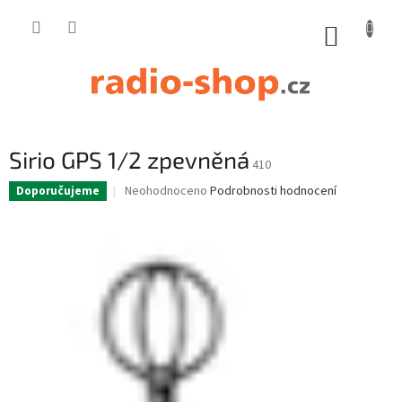
Přejít
na
NÁKUP
obsah
KOŠÍK
Sirio GPS 1/2 zpevněná
410
Průměrné
Neohodnoceno
Podrobnosti hodnocení
Doporučujeme
hodnocení
produktu
je
0,0
z
5
hvězdiček.