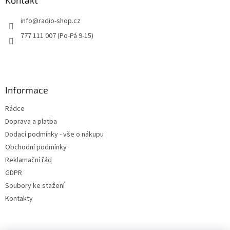
t
info
@
radio-shop.cz
í
777 111 007 (Po-Pá 9-15)
Informace
Rádce
Doprava a platba
Dodací podmínky - vše o nákupu
Obchodní podmínky
Reklamační řád
GDPR
Soubory ke stažení
Kontakty