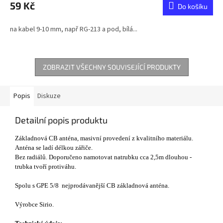
59 Kč
Do košíku
na kabel 9-10 mm, např RG-213 a pod, bílá...
ZOBRAZIT VŠECHNY SOUVISEJÍCÍ PRODUKTY
Popis
Diskuze
Detailní popis produktu
Základnová CB anténa, masivní provedení z kvalitního materiálu.
Anténa se ladí délkou zářiče.
Bez radiálů. Doporučeno namotovat natrubku cca 2,5m dlouhou -
trubka tvoří protiváhu.
Spolu s GPE 5/8 nejprodávanější CB základnová anténa.
Výrobce Sirio.