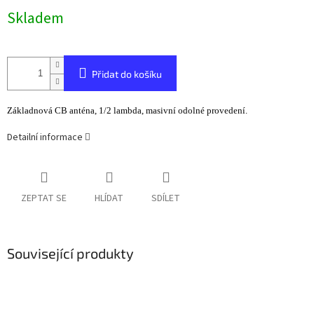
Měrná
Skladem
cena:
Přidat do košíku
Základnová CB anténa, 1/2 lambda, masivní odolné provedení.
Detailní informace
ZEPTAT SE
HLÍDAT
SDÍLET
Související produkty