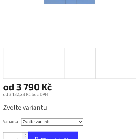
od
3 790 Kč
od
3 132,23 Kč
bez DPH
Měrná
Zvolte variantu
cena:
Varianta