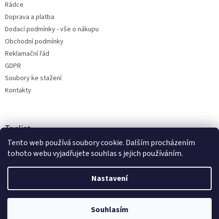
Rádce
Doprava a platba
Dodací podmínky - vše o nákupu
Obchodní podmínky
Reklamační řád
GDPR
Soubory ke stažení
Kontakty
Toplist
Tento web používá soubory cookie. Dalším procházením
tohoto webu vyjadřujete souhlas s jejich používáním.
Nastavení
Vytvořil Shoptet
Souhlasím
Copyright 2026
radio-shop.cz
. Všechna práva vyhrazena.